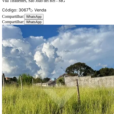
Vila Tiradentes
,
São João del Rei
-
MG
Código:
3067
🏷️ Venda
Compartilhar:
WhatsApp
Compartilhar:
WhatsApp