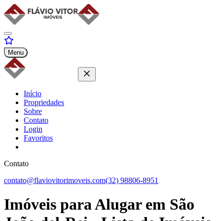
Menu
Início
Propriedades
Sobre
Contato
Login
Favoritos
Contato
contato@flaviovitorimoveis.com
(32) 98806-8951
Imóveis para
Alugar
em São