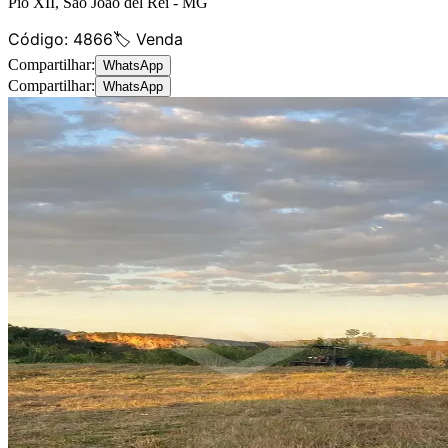
Pio XII
,
São João del Rei
-
MG
Código:
4866
🏷️ Venda
Compartilhar:
WhatsApp
Compartilhar:
WhatsApp