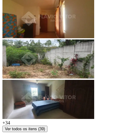
+
34
Ver todos os itens (
39
)