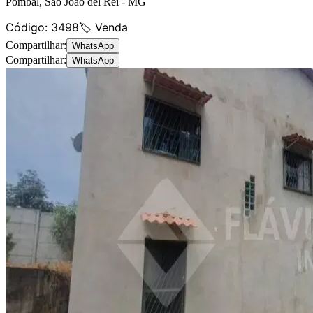
Pombal
,
São João del Rei
-
MG
Código:
3498
🏷️ Venda
Compartilhar:
WhatsApp
Compartilhar:
WhatsApp