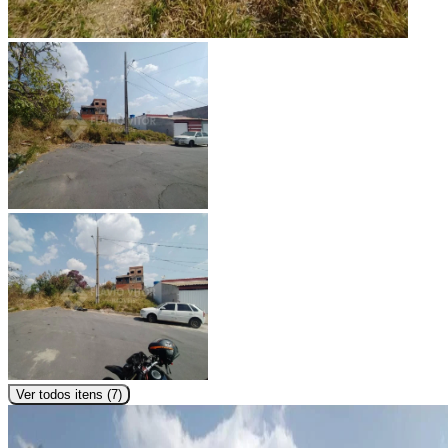
Ver todos itens (
7
)