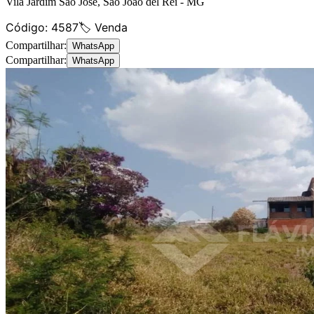
Vila Jardim São José
,
São João del Rei
-
MG
Código:
4587
🏷️ Venda
Compartilhar:
WhatsApp
Compartilhar:
WhatsApp