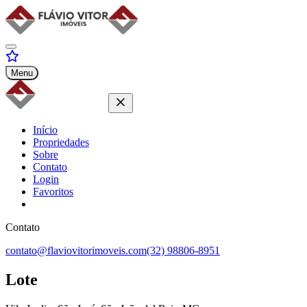
Menu
Início
Propriedades
Sobre
Contato
Login
Favoritos
Contato
contato@flaviovitorimoveis.com
(32) 98806-8951
Lote