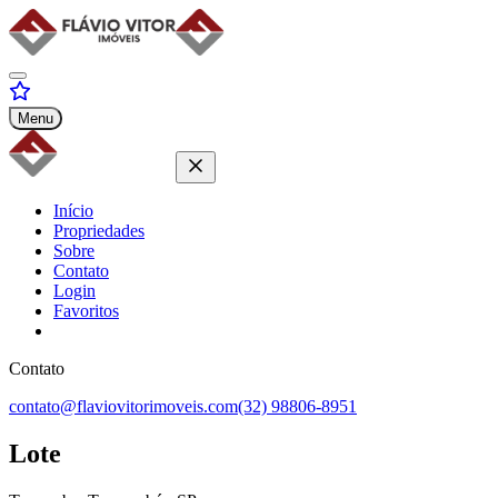
Menu
Início
Propriedades
Sobre
Contato
Login
Favoritos
Contato
contato@flaviovitorimoveis.com
(32) 98806-8951
Lote