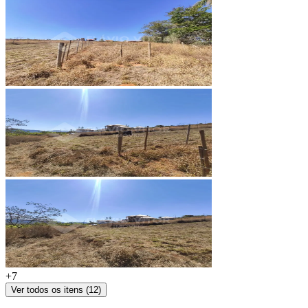
+
7
Ver todos os itens (
12
)