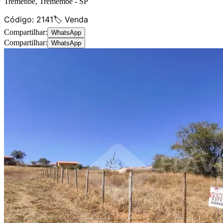
Tremenbe
,
Tremembé
-
SP
Código:
2141
🏷️ Venda
Compartilhar:
WhatsApp
Compartilhar:
WhatsApp