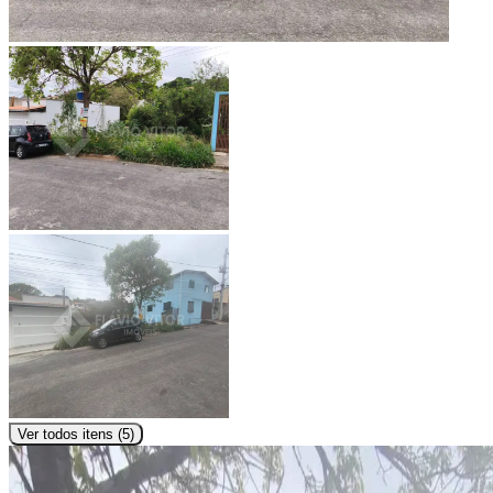
Ver todos itens (
5
)