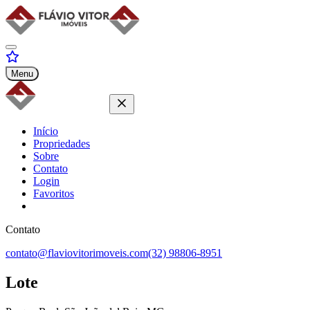
Menu
Início
Propriedades
Sobre
Contato
Login
Favoritos
Contato
contato@flaviovitorimoveis.com
(32) 98806-8951
Lote