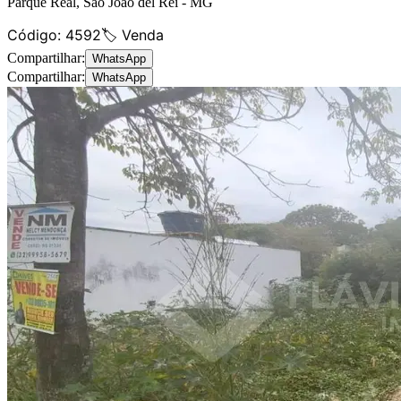
Parque Real
,
São João del Rei
-
MG
Código:
4592
🏷️ Venda
Compartilhar:
WhatsApp
Compartilhar:
WhatsApp