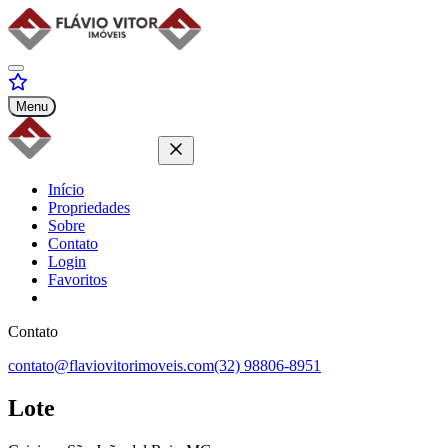
Menu
Início
Propriedades
Sobre
Contato
Login
Favoritos
Contato
contato@flaviovitorimoveis.com
(32) 98806-8951
Lote