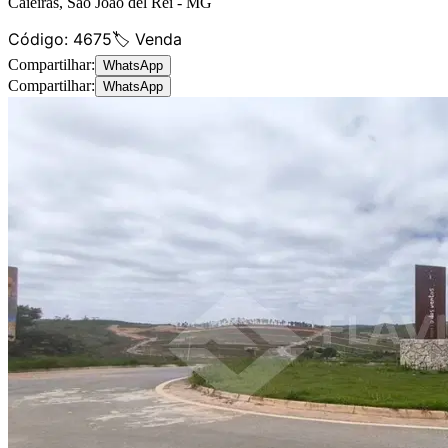
Caieiras
,
São João del Rei
-
MG
Código:
4675
🏷️ Venda
Compartilhar:
WhatsApp
Compartilhar:
WhatsApp