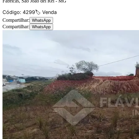
Fábricas
,
São João del Rei
-
MG
Código:
4299
🏷️ Venda
Compartilhar:
WhatsApp
Compartilhar:
WhatsApp