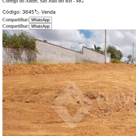
Córrego do André
,
São João del Rei
-
MG
Código:
3645
🏷️ Venda
Compartilhar:
WhatsApp
Compartilhar:
WhatsApp