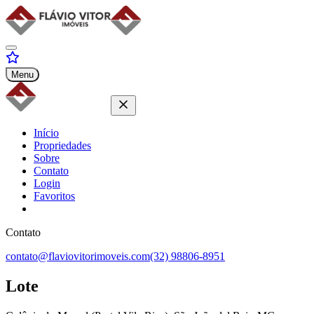
Menu
Início
Propriedades
Sobre
Contato
Login
Favoritos
Contato
contato@flaviovitorimoveis.com
(32) 98806-8951
Lote