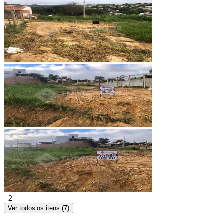
+
2
Ver todos os itens (
7
)