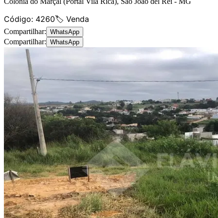
Colônia do Marçal (Portal Vila Rica)
,
São João del Rei
-
MG
Código:
4260
🏷️ Venda
Compartilhar:
WhatsApp
Compartilhar:
WhatsApp