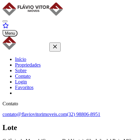
Menu
Início
Propriedades
Sobre
Contato
Login
Favoritos
Contato
contato@flaviovitorimoveis.com
(32) 98806-8951
Lote