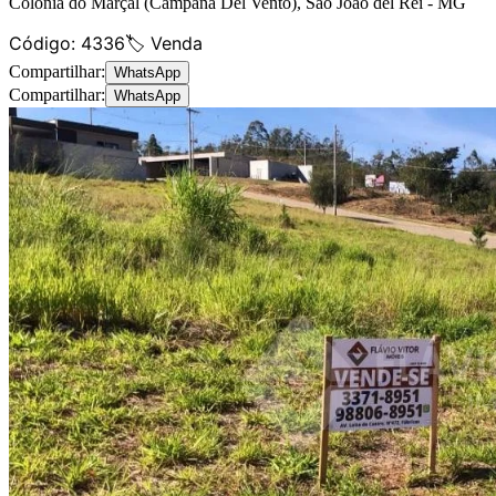
Colônia do Marçal (Campana Del Vento)
,
São João del Rei
-
MG
Código:
4336
🏷️ Venda
Compartilhar:
WhatsApp
Compartilhar:
WhatsApp