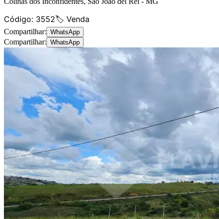
Colinas dos Inconfidentes
,
São João del Rei
-
MG
Código:
3552
🏷️ Venda
Compartilhar:
WhatsApp
Compartilhar:
WhatsApp