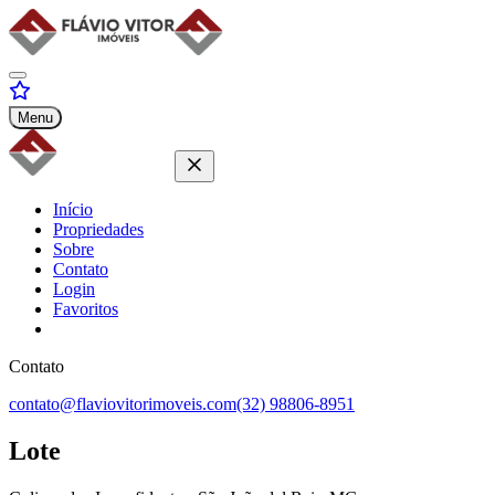
Menu
Início
Propriedades
Sobre
Contato
Login
Favoritos
Contato
contato@flaviovitorimoveis.com
(32) 98806-8951
Lote