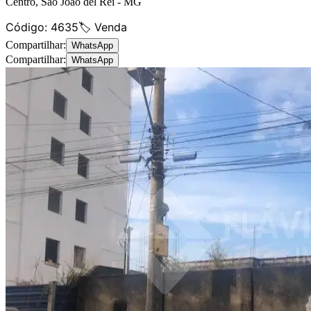
Centro
,
São João del Rei
-
MG
Código:
4635
🏷️ Venda
Compartilhar:
WhatsApp
Compartilhar:
WhatsApp