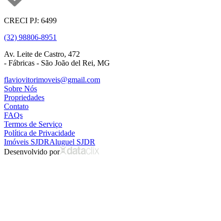
CRECI PJ: 6499
(32) 98806-8951
Av. Leite de Castro, 472
- Fábricas - São João del Rei, MG
flaviovitorimoveis@gmail.com
Sobre Nós
Propriedades
Contato
FAQs
Termos de Serviço
Política de Privacidade
Imóveis SJDR
Aluguel SJDR
Desenvolvido por