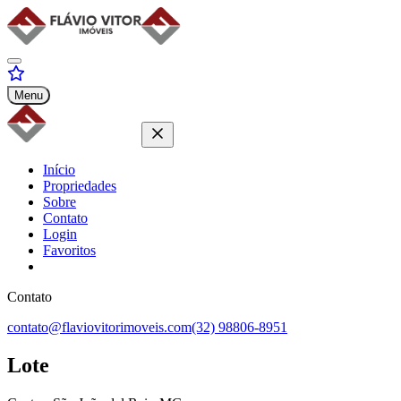
Menu
Início
Propriedades
Sobre
Contato
Login
Favoritos
Contato
contato@flaviovitorimoveis.com
(32) 98806-8951
Lote