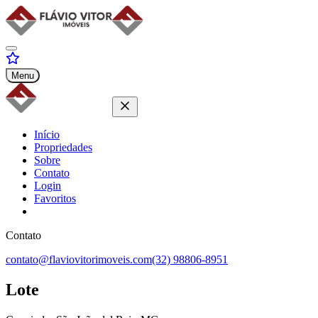
Menu
Início
Propriedades
Sobre
Contato
Login
Favoritos
Contato
contato@flaviovitorimoveis.com
(32) 98806-8951
Lote