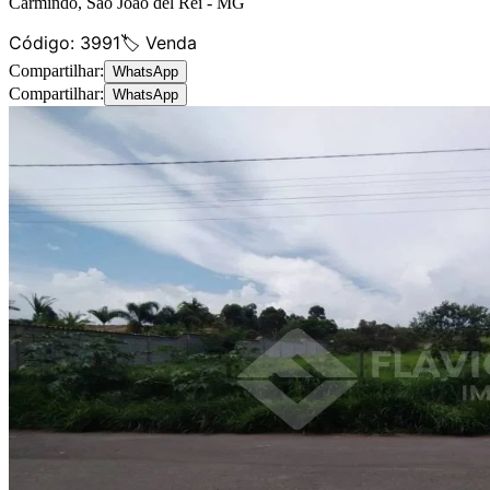
Carmindo
,
São João del Rei
-
MG
Código:
3991
🏷️ Venda
Compartilhar:
WhatsApp
Compartilhar:
WhatsApp