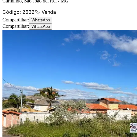
Carmindo
,
São João del Rei
-
MG
Código:
2632
🏷️ Venda
Compartilhar:
WhatsApp
Compartilhar:
WhatsApp