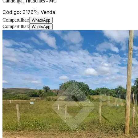
Candonga
,
Tiradentes
-
MG
Código:
3176
🏷️ Venda
Compartilhar:
WhatsApp
Compartilhar:
WhatsApp