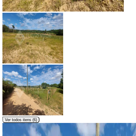
Ver todos itens (
6
)