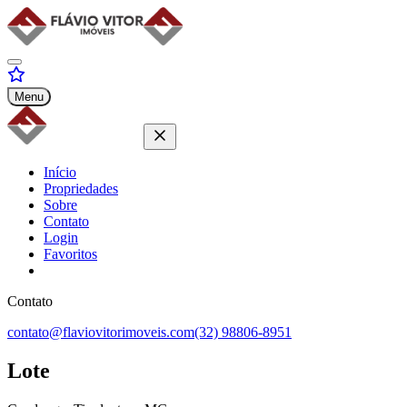
Menu
Início
Propriedades
Sobre
Contato
Login
Favoritos
Contato
contato@flaviovitorimoveis.com
(32) 98806-8951
Lote