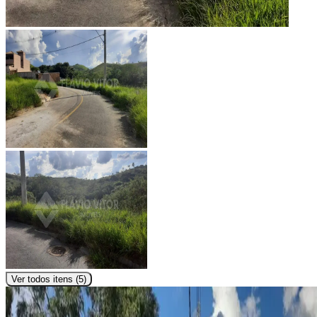
Ver todos itens (
5
)