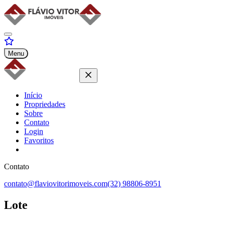
Menu
Início
Propriedades
Sobre
Contato
Login
Favoritos
Contato
contato@flaviovitorimoveis.com
(32) 98806-8951
Lote