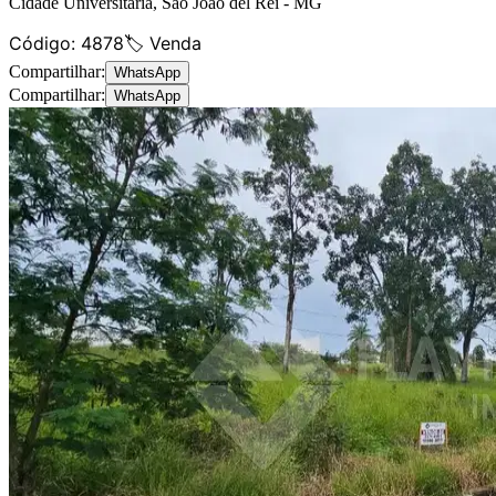
Cidade Universitária
,
São João del Rei
-
MG
Código:
4878
🏷️ Venda
Compartilhar:
WhatsApp
Compartilhar:
WhatsApp