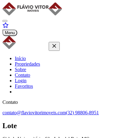
Menu
Início
Propriedades
Sobre
Contato
Login
Favoritos
Contato
contato@flaviovitorimoveis.com
(32) 98806-8951
Lote