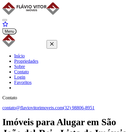
Menu
Início
Propriedades
Sobre
Contato
Login
Favoritos
Contato
contato@flaviovitorimoveis.com
(32) 98806-8951
Imóveis para
Alugar
em São