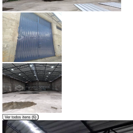
Ver todos itens (
6
)