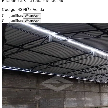
Rosa Mística
,
Santa Cruz de Minas
-
MG
Código:
4398
🏷️ Venda
Compartilhar:
WhatsApp
Compartilhar:
WhatsApp