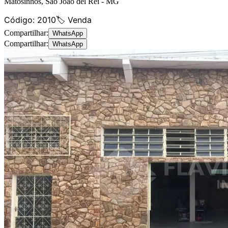
Matosinhos
,
São João del Rei
-
MG
Código:
2010
🏷️ Venda
Compartilhar:
WhatsApp
Compartilhar:
WhatsApp