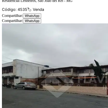
Residencial Lenheiros
,
São João del Rei
-
MG
Código:
4535
🏷️ Venda
Compartilhar:
WhatsApp
Compartilhar:
WhatsApp