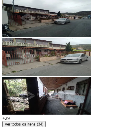
+
29
Ver todos os itens (
34
)