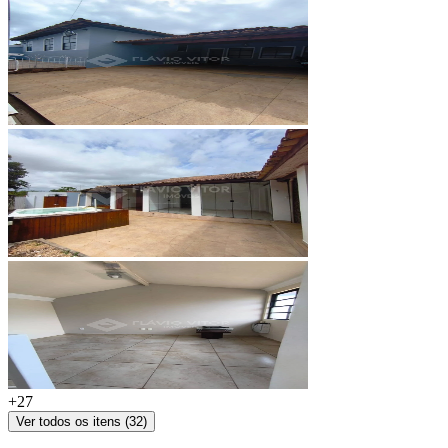
+
27
Ver todos os itens (
32
)