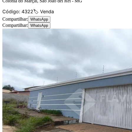
Colônia do Marçal
,
São João del Rei
-
MG
Código:
4322
🏷️ Venda
Compartilhar:
WhatsApp
Compartilhar:
WhatsApp