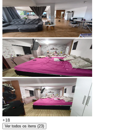
+
18
Ver todos os itens (
23
)