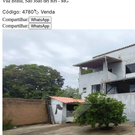
Vila Brasil
,
São João del Rei
-
MG
Código:
4780
🏷️ Venda
Compartilhar:
WhatsApp
Compartilhar:
WhatsApp