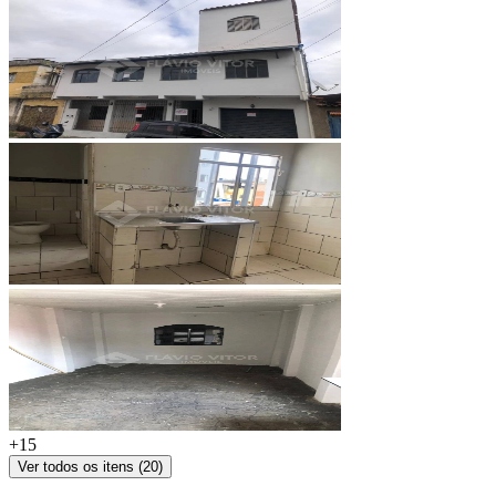
+
15
Ver todos os itens (
20
)