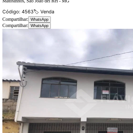
Matosinhos
,
São João del Rei
-
MG
Código:
4563
🏷️ Venda
Compartilhar:
WhatsApp
Compartilhar:
WhatsApp