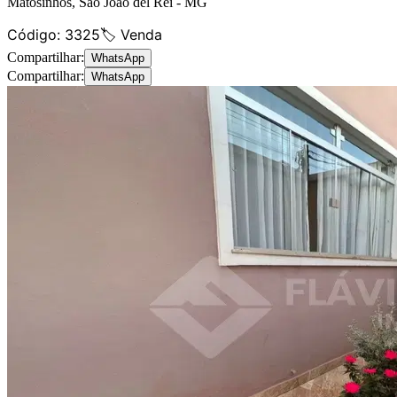
Matosinhos
,
São João del Rei
-
MG
Código:
3325
🏷️ Venda
Compartilhar:
WhatsApp
Compartilhar:
WhatsApp