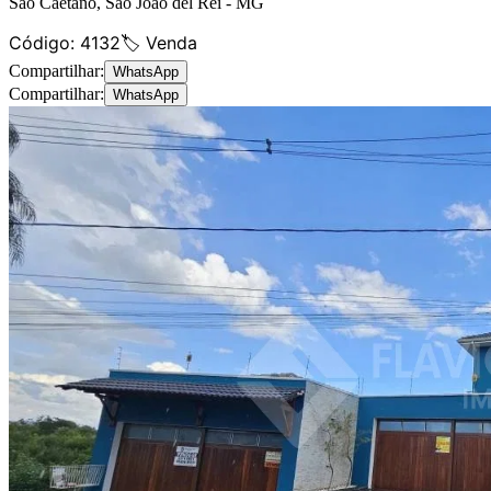
São Caetano
,
São João del Rei
-
MG
Código:
4132
🏷️ Venda
Compartilhar:
WhatsApp
Compartilhar:
WhatsApp