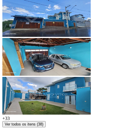
+
33
Ver todos os itens (
38
)