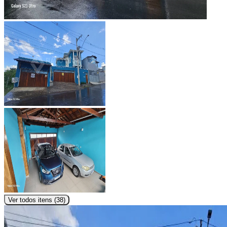
Ver todos itens (
38
)