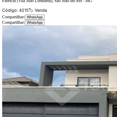
Fábricas (Vila João Lombardi)
,
São João del Rei
-
MG
Código:
4215
🏷️ Venda
Compartilhar:
WhatsApp
Compartilhar:
WhatsApp