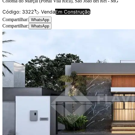
Colônia do Marçal (Portal Vila Rica)
,
São João del Rei
-
MG
Código:
3322
🏷️ Venda
Em Construção
Compartilhar:
WhatsApp
Compartilhar:
WhatsApp