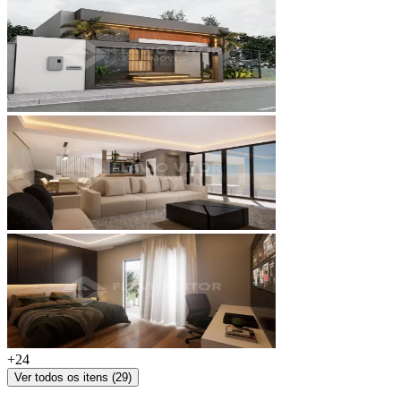
+
24
Ver todos os itens (
29
)