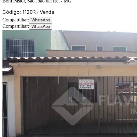
Bom Pastor
,
São João del Rei
-
MG
Código:
1120
🏷️ Venda
Compartilhar:
WhatsApp
Compartilhar:
WhatsApp