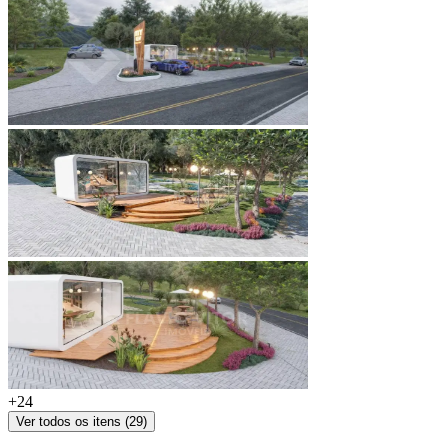
+
24
Ver todos os itens (
29
)