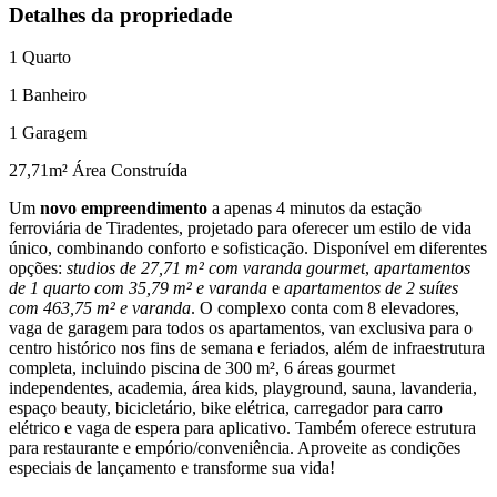
Detalhes da propriedade
1
Quarto
1
Banheiro
1
Garagem
27,71
m² Área Construída
Um
novo empreendimento
a apenas 4 minutos da estação
ferroviária de Tiradentes, projetado para oferecer um estilo de vida
único, combinando conforto e sofisticação. Disponível em diferentes
opções:
studios de 27,71 m² com varanda gourmet
,
apartamentos
de 1 quarto com 35,79 m² e varanda
e
apartamentos de 2 suítes
com 463,75 m² e varanda
. O complexo conta com 8 elevadores,
vaga de garagem para todos os apartamentos, van exclusiva para o
centro histórico nos fins de semana e feriados, além de infraestrutura
completa, incluindo piscina de 300 m², 6 áreas gourmet
independentes, academia, área kids, playground, sauna, lavanderia,
espaço beauty, bicicletário, bike elétrica, carregador para carro
elétrico e vaga de espera para aplicativo. Também oferece estrutura
para restaurante e empório/conveniência. Aproveite as condições
especiais de lançamento e transforme sua vida!