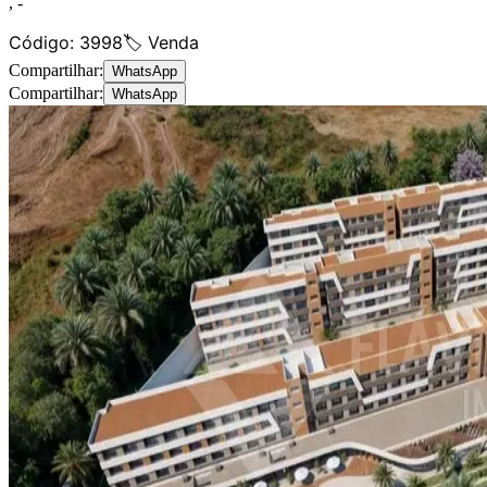
,
-
Código:
3998
🏷️ Venda
Compartilhar:
WhatsApp
Compartilhar:
WhatsApp