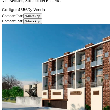
Vila Belizário
,
São João del Rei
-
MG
Código:
4556
🏷️ Venda
Compartilhar:
WhatsApp
Compartilhar:
WhatsApp