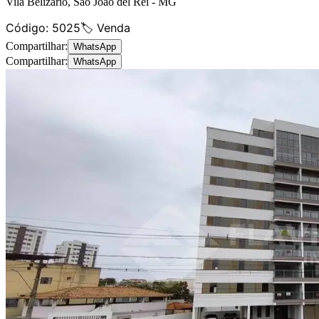
Vila Belizário
,
São João del Rei
-
MG
Código:
5025
🏷️ Venda
Compartilhar:
WhatsApp
Compartilhar:
WhatsApp