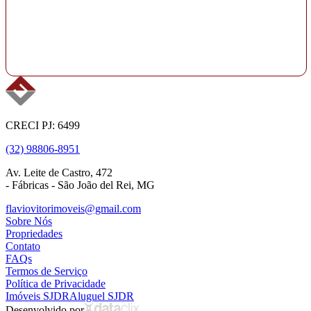
CRECI PJ: 6499
(32) 98806-8951
Av. Leite de Castro, 472
- Fábricas - São João del Rei, MG
flaviovitorimoveis@gmail.com
Sobre Nós
Propriedades
Contato
FAQs
Termos de Serviço
Política de Privacidade
Imóveis SJDR
Aluguel SJDR
Desenvolvido por