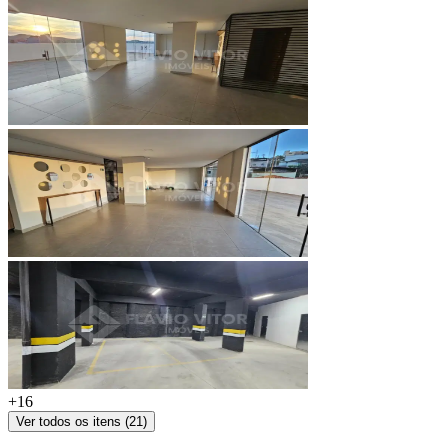
+
16
Ver todos os itens (
21
)