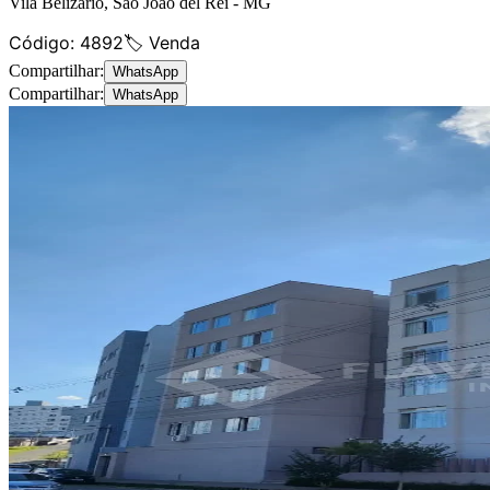
Vila Belizário
,
São João del Rei
-
MG
Código:
4892
🏷️ Venda
Compartilhar:
WhatsApp
Compartilhar:
WhatsApp