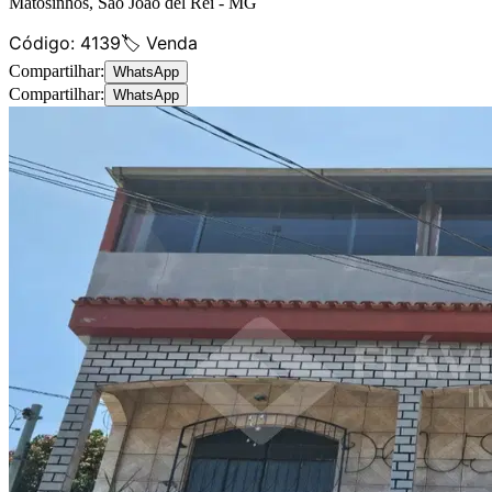
Matosinhos
,
São João del Rei
-
MG
Código:
4139
🏷️ Venda
Compartilhar:
WhatsApp
Compartilhar:
WhatsApp