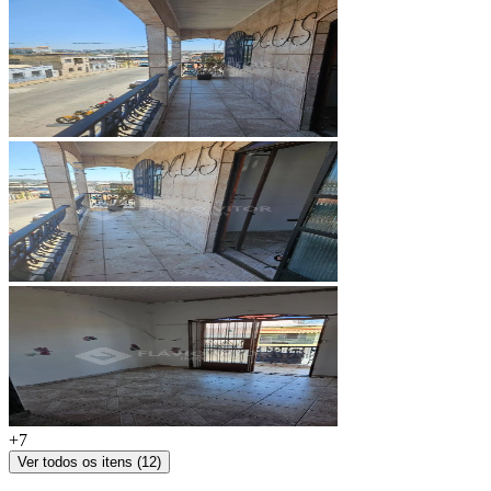
+
7
Ver todos os itens (
12
)