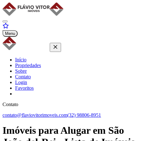
Menu
Início
Propriedades
Sobre
Contato
Login
Favoritos
Contato
contato@flaviovitorimoveis.com
(32) 98806-8951
Imóveis para
Alugar
em São