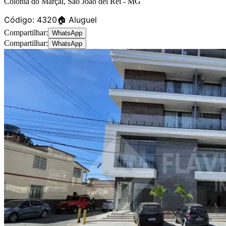
Colônia do Marçal
,
São João del Rei
-
MG
Código:
4320
🏠 Aluguel
Compartilhar:
WhatsApp
Compartilhar:
WhatsApp