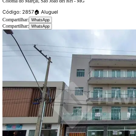
Colônia do Marçal
,
São João del Rei
-
MG
Código:
2857
🏠 Aluguel
Compartilhar:
WhatsApp
Compartilhar:
WhatsApp