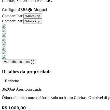
Caieiras
,
São João del Rei
-
MG
Código:
4855
🏠 Aluguel
Compartilhar:
WhatsApp
Compartilhar:
WhatsApp
Ver todos os itens (
4
)
Detalhes da propriedade
1
Banheiro
36,00
m² Área Construída
Ótimo cômodo comercial localizado no bairro Caieiras. O imóvel dis
R$ 1.000,00