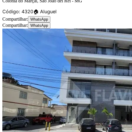
Colônia do Marçal
,
São João del Rei
-
MG
Código:
4320
🏠 Aluguel
Compartilhar:
WhatsApp
Compartilhar:
WhatsApp