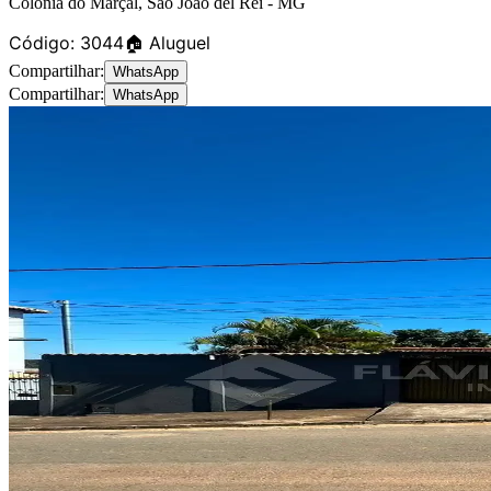
Colônia do Marçal
,
São João del Rei
-
MG
Código:
3044
🏠 Aluguel
Compartilhar:
WhatsApp
Compartilhar:
WhatsApp