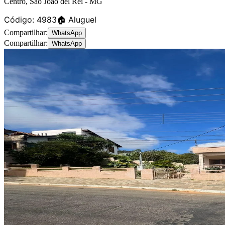
Centro
,
São João del Rei
-
MG
Código:
4983
🏠 Aluguel
Compartilhar:
WhatsApp
Compartilhar:
WhatsApp