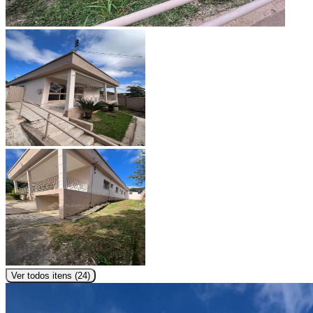
Ver todos itens (
24
)