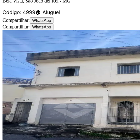
Bela Vista
,
São João del Rei
-
MG
Código:
4999
🏠 Aluguel
Compartilhar:
WhatsApp
Compartilhar:
WhatsApp