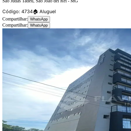
São Judas Tadeu
,
São João del Rei
-
MG
Código:
4734
🏠 Aluguel
Compartilhar:
WhatsApp
Compartilhar:
WhatsApp