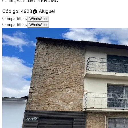
Centro
,
São João del Rei
-
MG
Código:
4928
🏠 Aluguel
Compartilhar:
WhatsApp
Compartilhar:
WhatsApp