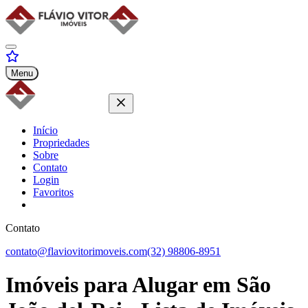
Menu
Início
Propriedades
Sobre
Contato
Login
Favoritos
Contato
contato@flaviovitorimoveis.com
(32) 98806-8951
Imóveis para
Alugar
em São