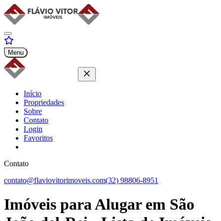
Menu
Início
Propriedades
Sobre
Contato
Login
Favoritos
Contato
contato@flaviovitorimoveis.com
(32) 98806-8951
Imóveis para
Alugar
em São